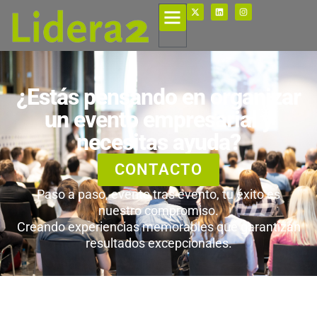
¿Estás pensando en organizar
un evento empresarial y
necesitas ayuda?
CONTACTO
Paso a paso, evento tras evento, tu éxito es
nuestro compromiso.
Creando experiencias memorables que garantizan
resultados excepcionales.