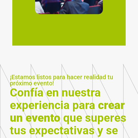
Eventos
¡Estamos listos para hacer realidad tu
próximo evento!
Confía en nuestra
experiencia para
crear
un evento
que superes
tus expectativas y se