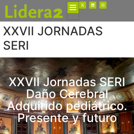
XXVII JORNADAS
SERI
XXVII Jornadas SERI
Daño Cerebral
Adquirido pediátrico.
Presente y futuro